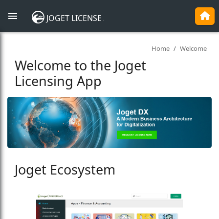
JOGET LICENSE APP
Home
Welcome
Welcome to the Joget
Licensing App
Joget Ecosystem