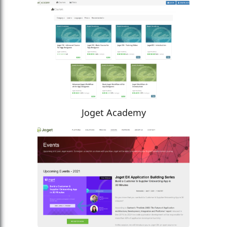
Joget Academy